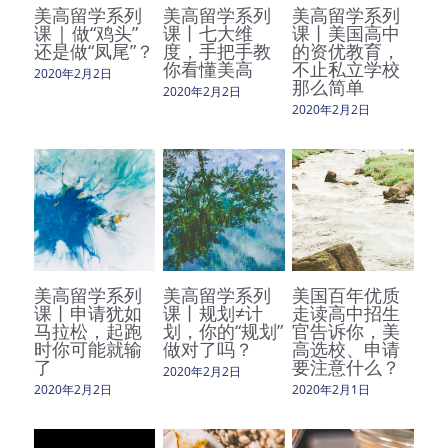
美高留学系列
美高留学系列
美高留学系列
课 | 做“鸡头”
课丨七大维
课丨美国高中
还是做“凤尾”？
度，手把手教
的资优教育，
你看懂美高
不止私立学校
2020年2月2日
那么简单
2020年2月2日
2020年2月2日
美高留学系列
美高留学系列
美国百年优质
课丨申请犹如
课丨规划≠计
走读高中招生
马拉松，起跑
划，你的“规划”
官告诉你，美
时你可能就输
做对了吗？
高选校、申请
了
要注意什么？
2020年2月2日
2020年2月2日
2020年2月1日