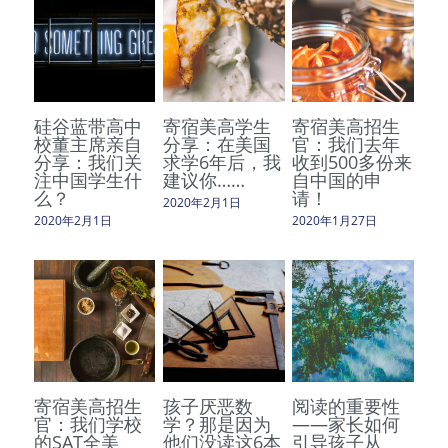
硅谷蓝带高中
寄宿美高学生
寄宿美高招生
校董主席亲自
分享：在美国
官：我们去年
分享：我们关
求学6年后，我
收到500多份来
注中国学生什
建议你……
自中国的申
么？
请！
2020年2月1日
2020年2月1日
2020年1月27日
寄宿美高招生
孩子厌恶数
阅读的重要性
官：我们学校
学？那是因为
——家长如何
的SAT全美
他们没读这6本
引导孩子从