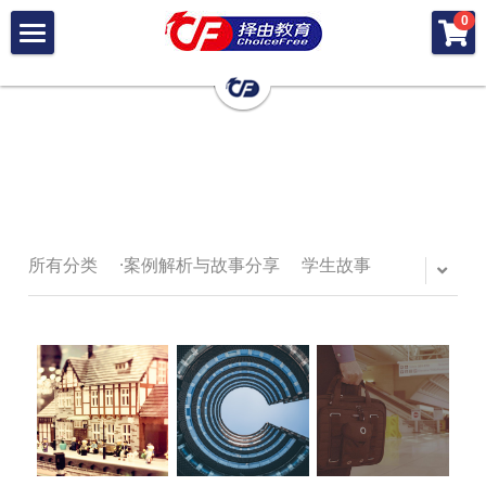
×
0
商品分类
首 页
所有商品分类
关 于 择 由
择 由 差 异
· 择 由 团 队
· 择 由 定 位
择 由 服 务
· 差 异 总 览
所有分类
·案例解析与故事分享
学生故事
· 择 由 出 品
· 录 取 结 果
加 入 择 由
· 择 由 美 本
· 成 长 学 院
· 择 由 硕 博
搜索
· 学 子 荟
· 择 由 公 益