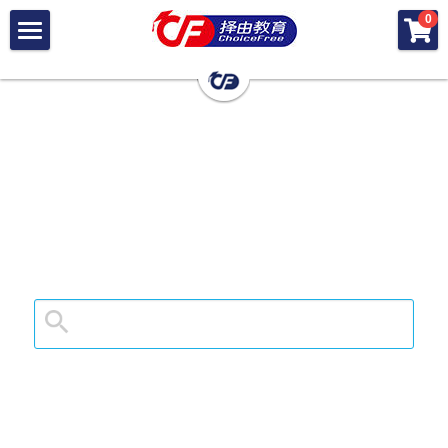
×
0
商品分类
首 页
所有商品分类
关 于 择 由
择 由 差 异
· 择 由 团 队
· 择 由 定 位
择 由 服 务
· 差 异 总 览
· 择 由 出 品
· 录 取 结 果
加 入 择 由
· 择 由 美 本
· 成 长 学 院
· 择 由 硕 博
搜索
· 学 子 荟
· 择 由 公 益