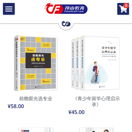
×
0
商品分类
首 页
所有商品分类
关 于 择 由
择 由 差 异
· 择 由 团 队
· 择 由 定 位
择 由 服 务
· 差 异 总 览
· 择 由 出 品
· 录 取 结 果
加 入 择 由
· 择 由 美 本
· 成 长 学 院
· 择 由 硕 博
搜索
前瞻眼光选专业
《青少年留学心理启示
· 学 子 荟
录》
¥58.00
¥45.00
· 择 由 公 益