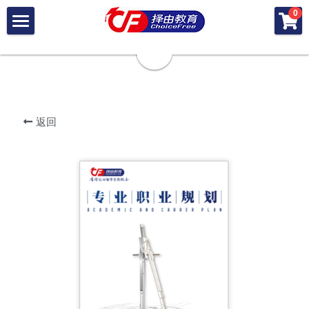
×
0
商品分类
首 页
所有商品分类
关 于 择 由
择 由 差 异
· 择 由 团 队
返回
· 择 由 定 位
择 由 服 务
· 差 异 总 览
· 择 由 出 品
· 录 取 结 果
加 入 择 由
· 择 由 美 本
· 成 长 学 院
· 择 由 硕 博
搜索
· 学 子 荟
· 择 由 公 益