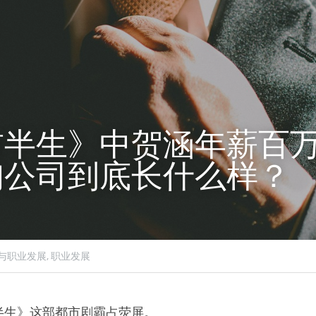
前半生》中贺涵年薪百
询公司到底长什么样？
与职业发展,
职业发展
半生》这部都市剧霸占荧屏。