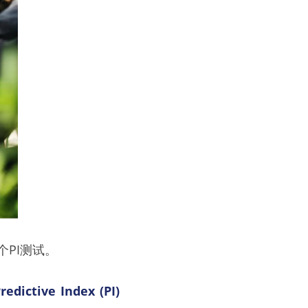
PI测试。
edictive Index (PI) 