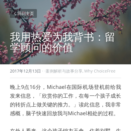
回到主页
我用热爱为我背书：留
学顾问的价值
2017年12月13日
·
·案例解析与故事分享,
Why ChoiceFree
晚上9点16分，Michael在国际机场登机前给我
发来信息，「欣赏你的工作，在每一个孩子成长
的转折点上做关键的推力。」读此信息，我非常
感概，脑子快速回放我与Michael相处的过程。
在外人看来，这个孩子锦衣玉食，住着别墅，生