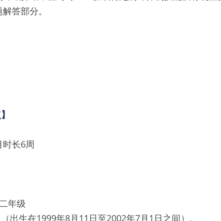
题解答部分。
点】
目时长6周
二年级
（出生在1999年8月11日至2002年7月1日之间）。