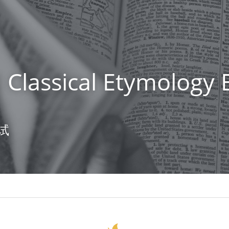
 Classical Etymology 
试