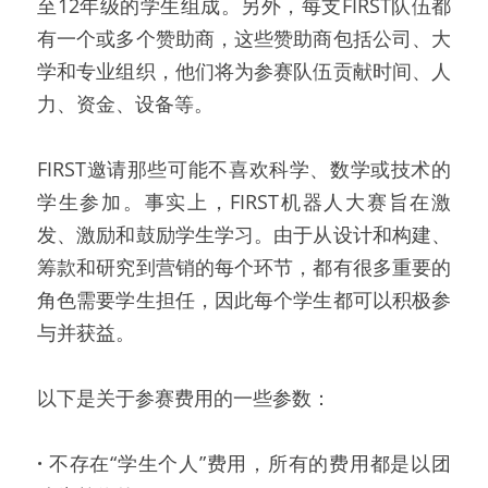
至12年级的学生组成。另外，每支FIRST队伍都
有一个或多个赞助商，这些赞助商包括公司、大
学和专业组织，他们将为参赛队伍贡献时间、人
力、资金、设备等。
FIRST邀请那些可能不喜欢科学、数学或技术的
学生参加。事实上，FIRST机器人大赛旨在激
发、激励和鼓励学生学习。由于从设计和构建、
筹款和研究到营销的每个环节，都有很多重要的
角色需要学生担任，因此每个学生都可以积极参
与并获益。
以下是关于参赛费用的一些参数：
·
 不存在“学生个人”费用，所有的费用都是以团