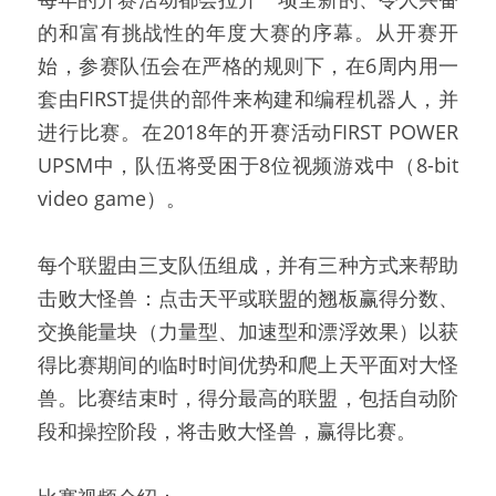
的和富有挑战性的年度大赛的序幕。从开赛开
始，参赛队伍会在严格的规则下，在6周内用一
套由FIRST提供的部件来构建和编程机器人，并
进行比赛。在2018年的开赛活动FIRST POWER 
UPSM中，队伍将受困于8位视频游戏中（8-bit 
video game）。
每个联盟由三支队伍组成，并有三种方式来帮助
击败大怪兽：点击天平或联盟的翘板赢得分数、
交换能量块（力量型、加速型和漂浮效果）以获
得比赛期间的临时时间优势和爬上天平面对大怪
兽。比赛结束时，得分最高的联盟，包括自动阶
段和操控阶段，将击败大怪兽，赢得比赛。