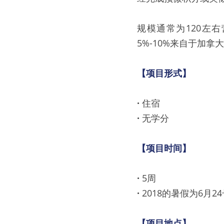
规模通常为120左
5%-10%来自于加拿
【项目形式】
· 
住宿
· 
无学分
【项目时间】
· 
5周
· 
2018的暑假为6月2
【项目地点】