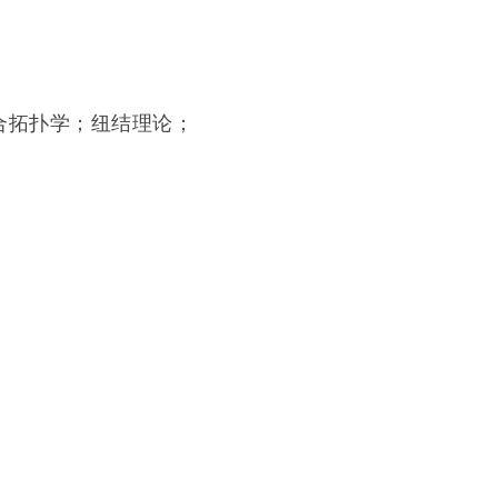
合拓扑学；纽结理论；