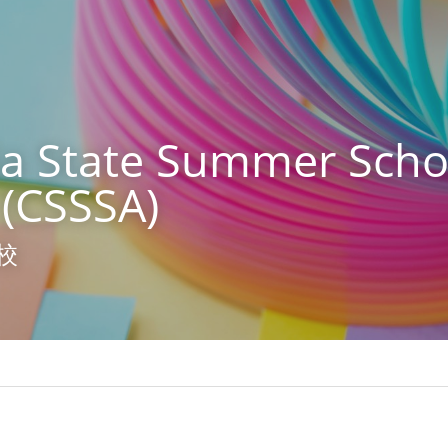
ia State Summer Schoo
 (CSSSA)
校